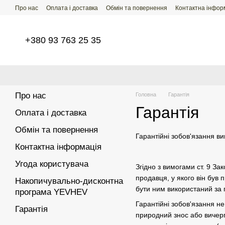
Перейти до основного контенту
Про нас
Оплата і доставка
Обмін та повернення
Контактна інфор
+380 93 763 25 35
Про нас
Головна
Гарантія
Гарантія
Оплата і доставка
Обмін та повернення
Гарантійні зобов'язання в
Контактна інформація
Угода користувача
Згідно з вимогами ст. 9 З
продавця, у якого він був
Накопичувально-дисконтна
бути ним використаний за 
програма YEVHEV
Гарантійні зобов'язання н
Гарантія
природний знос або вичер