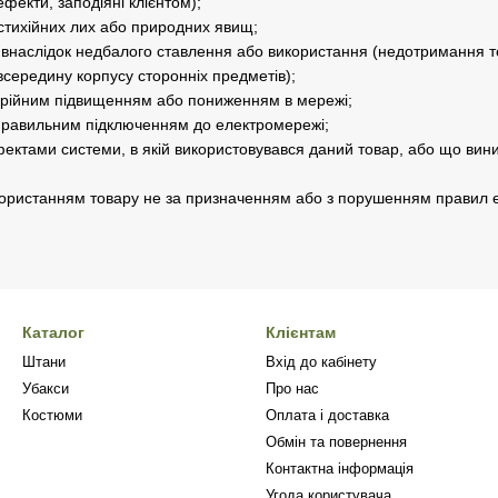
фекти, заподіяні клієнтом);
стихійних лих або природних явищ;
внаслідок недбалого ставлення або використання (недотримання те
середину корпусу сторонніх предметів);
арійним підвищенням або пониженням в мережі;
правильним підключенням до електромережі;
ектами системи, в якій використовувався даний товар, або що виник
користанням товару не за призначенням або з порушенням правил е
Каталог
Клієнтам
Штани
Вхід до кабінету
Убакси
Про нас
Костюми
Оплата і доставка
Обмін та повернення
Контактна інформація
Угода користувача