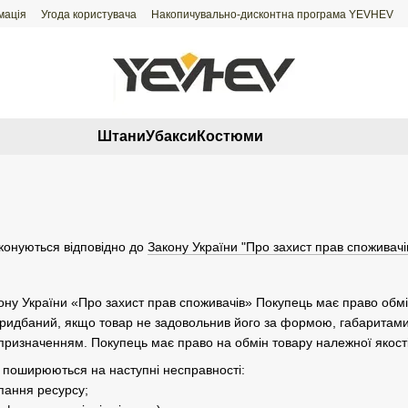
мація
Угода користувача
Накопичувально-дисконтна програма YEVHEV
Штани
Убакси
Костюми
иконуються відповідно до
Закону України "Про захист прав споживачі
акону України «Про захист прав споживачів» Покупець має право обм
 придбаний, якщо товар не задовольнив його за формою, габаритам
призначенням. Покупець має право на обмін товару належної якості
е поширюються на наступні несправності:
пання ресурсу;