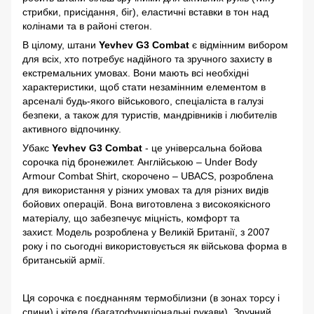
стрибки, присідання, біг), еластичні вставки в тон над
колінами та в районі стегон.
В цілому, штани
Yevhev G3 Combat
є відмінним вибором
для всіх, хто потребує надійного та зручного захисту в
екстремальних умовах. Вони мають всі необхідні
характеристики, щоб стати незамінним елементом в
арсеналі будь-якого військового, спеціаліста в галузі
безпеки, а також для туристів, мандрівників і любителів
активного відпочинку.
Убакс
Yevhev G3 Combat
- це універсальна бойова
сорочка під бронежилет. Англійською – Under Body
Armour Combat Shirt, скорочено – UBACS, розроблена
для використання у різних умовах та для різних видів
бойових операцій. Вона виготовлена з високоякісного
матеріалу, що забезпечує міцність, комфорт та
захист. Модель розроблена у Великій Британії, з 2007
року і по сьогодні використовується як військова форма в
британській армії.
Ця сорочка є поєднанням термобілизни (в зонах торсу і
спини) і кітеля (багатофункціональні рукави). Зручний