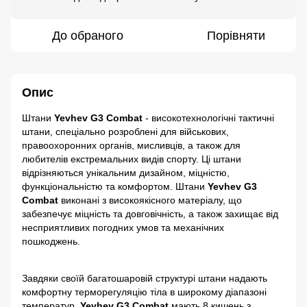
До обраного
Порівняти
Опис
Штани
Yevhev G3 Combat
- високотехнологічні тактичні
штани, спеціально розроблені для військових,
правоохоронних органів, мисливців, а також для
любителів екстремальних видів спорту. Ці штани
відрізняються унікальним дизайном, міцністю,
функціональністю та комфортом. Штани
Yevhev G3
Combat
виконані з високоякісного матеріалу, що
забезпечує міцність та довговічність, а також захищає від
несприятливих погодних умов та механічних
пошкоджень.
Завдяки своїй багатошаровій структурі штани надають
комфортну терморегуляцію тіла в широкому діапазоні
температур.
Yevhev G3 Combat
мають 8 кишень з