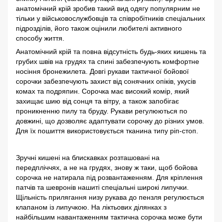
анатомічний крій зробив такий вид одягу популярним не
тільки у військовослужбовців та співробітників спеціальних
підрозділів, його також оцінили любителі активного
способу життя.
Анатомічний крій та повна відсутність будь-яких кишень та
грубих швів на грудях та спині забезпечують комфортне
носіння бронежилета. Довгі рукави тактичної бойової
сорочки забезпечують захист від сонячних опіків, укусів
комах та подряпин. Сорочка має високий комір, який
захищає шию від сонця та вітру, а також запобігає
проникненню пилу та бруду. Рукави регулюються по
довжині, що дозволяє адаптувати сорочку до різних умов.
Для їх пошиття використовується тканина типу ріп-стоп.
Зручні кишені на блискавках розташовані на
передпліччях, а не на грудях, знову ж таки, щоб бойова
сорочка не натирала під розвантаженням. Для кріплення
патчів та шевронів нашиті спеціальні широкі липучки.
Щільність прилягання низу рукава до пензля регулюється
клапаном із липучкою. На ліктьових ділянках з
найбільшим навантаженням тактична сорочка може бути