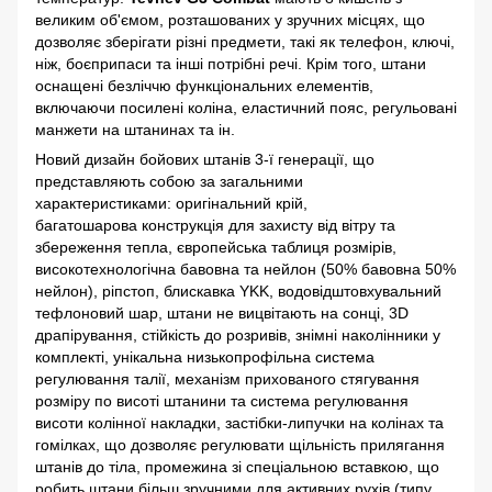
великим об'ємом, розташованих у зручних місцях, що
дозволяє зберігати різні предмети, такі як телефон, ключі,
ніж, боєприпаси та інші потрібні речі. Крім того, штани
оснащені безліччю функціональних елементів,
включаючи посилені коліна, еластичний пояс, регульовані
манжети на штанинах та ін.
Новий дизайн бойових штанів 3-ї генерації, що
представляють собою за загальними
характеристиками: оригінальний крій,
багатошарова конструкція для захисту від вітру та
збереження тепла, європейська таблиця розмірів,
високотехнологічна бавовна та нейлон (50% бавовна 50%
нейлон), ріпстоп, блискавка YKK, водовідштовхувальний
тефлоновий шар, штани не вицвітають на сонці, 3D
драпірування, стійкість до розривів, знімні наколінники у
комплекті, унікальна низькопрофільна система
регулювання талії, механізм прихованого стягування
розміру по висоті штанини та система регулювання
висоти колінної накладки, застібки-липучки на колінах та
гомілках, що дозволяє регулювати щільність прилягання
штанів до тіла, промежина зі спеціальною вставкою, що
робить штани більш зручними для активних рухів (типу